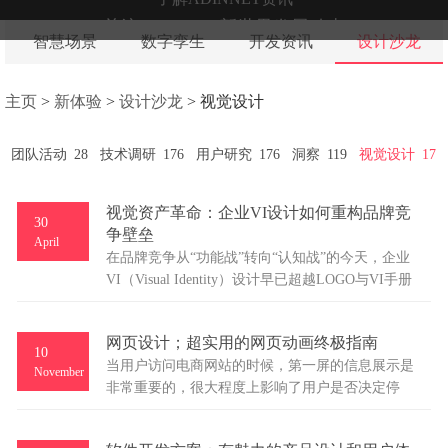
关注ADINNET新世界发展动态
智慧场景
数字孪生
开发资讯
设计沙龙
主页
>
新体验
>
设计沙龙
>
视觉设计
团队活动
28
技术调研
176
用户研究
176
洞察
119
视觉设计
17
视觉资产革命：企业VI设计如何重构品牌竞
30
争壁垒
April
在品牌竞争从“功能战”转向“认知战”的今天，企业
VI（Visual Identity）设计早已超越LOGO与VI手册
的物理形态，进化为一种具备战略价值的“视觉操作
系统”。
网页设计；超实用的网页动画终极指南
10
当用户访问电商网站的时候，第一屏的信息展示是
November
非常重要的，很大程度上影响了用户是否决定停
留，然而光靠文字大面积的堆积，很难直观而迅速
的告诉用户来到这里会得到什么有用的信息，因此