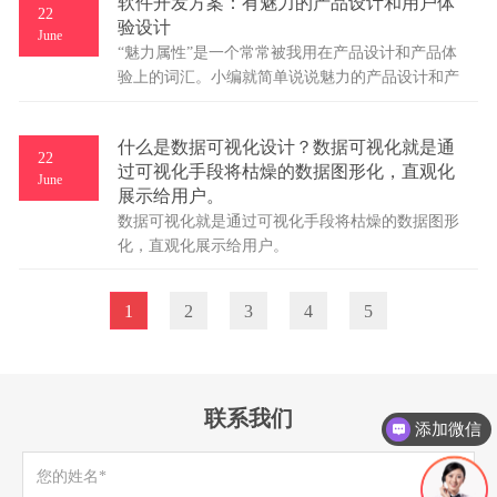
软件开发方案：有魅力的产品设计和用户体
网页Banner设计在这里起到了至关重要的展示作
22
验设计
用，特别是对于首页Banner，有效的信息传达可以
June
“魅力属性”是一个常常被我用在产品设计和产品体
快速提高页面转化率。那么竹子来教你如何设计一
验上的词汇。小编就简单说说魅力的产品设计和产
个好的电商Banner。 一、走心的文案
品体验设计相关，供大家参考。
什么是数据可视化设计？数据可视化就是通
22
过可视化手段将枯燥的数据图形化，直观化
June
展示给用户。
数据可视化就是通过可视化手段将枯燥的数据图形
化，直观化展示给用户。
1
2
3
4
5
联系我们
添加微信