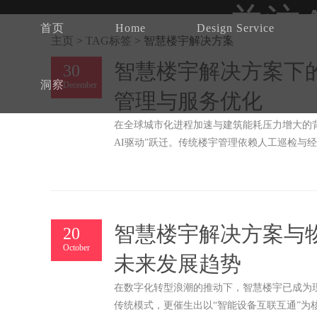
关注
首页
Home
Design Service
主页
>
TAG标签
>
智慧楼宇解决方案
智慧楼宇解决方案下
30
洞察
December
管理与服务优化
在全球城市化进程加速与建筑能耗压力增大的背
AI驱动”跃迁。传统楼宇管理依赖人工巡检与
深度应用，正通过数据感知、智能分析与自主
控、用户体验四个维度，解析AI如何赋能智慧
智慧楼宇解决方案与
20
October
未来发展趋势
在数字化转型浪潮的推动下，智慧楼宇已成为现
传统模式，更催生出以“智能设备互联互通”为