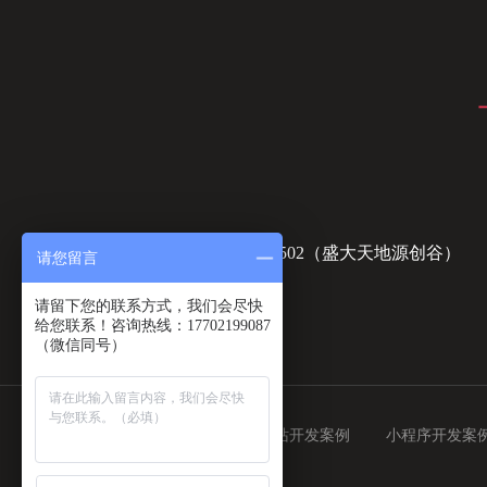
上海市浦东新区盛荣路88弄6号楼502（盛大天地源创谷）
请您留言
请留下您的联系方式，我们会尽快
给您联系！咨询热线：17702199087
（微信同号）
APP开发案例
UI设计案例
网站开发案例
小程序开发案
长沙网站建设
SCRM