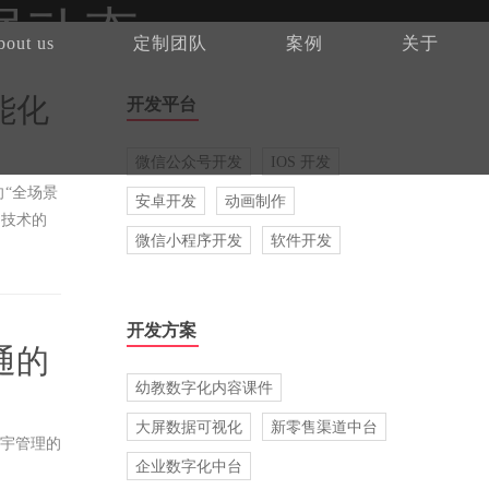
展动态
bout us
定制团队
案例
关于
能化
开发平台
微信公众号开发
IOS 开发
“全场景
安卓开发
动画制作
）技术的
微信小程序开发
软件开发
安全防
开发方案
通的
幼教数字化内容课件
大屏数据可视化
新零售渠道中台
楼宇管理的
企业数字化中台