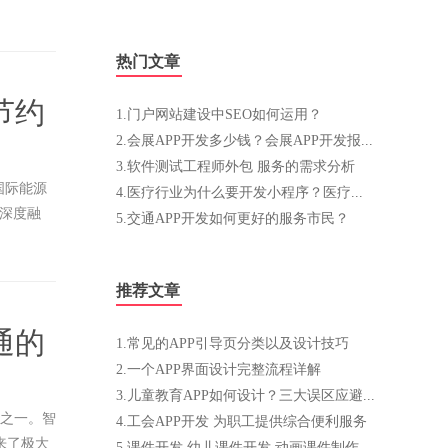
热门文章
节约
1.门户网站建设中SEO如何运用？
2.会展APP开发多少钱？会展APP开发报价表
3.软件测试工程师外包 服务的需求分析
国际能源
4.医疗行业为什么要开发小程序？医疗小程序运营技巧
的深度融
5.交通APP开发如何更好的服务市民？
推荐文章
通的
1.常见的APP引导页分类以及设计技巧
2.一个APP界面设计完整流程详解
3.儿童教育APP如何设计？三大误区应避免
景之一。智
4.工会APP开发 为职工提供综合便利服务
来了极大
5.课件开发 幼儿课件开发 动画课件制作