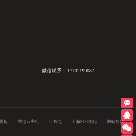
）
微信联系：
17702199087
400-
在
模板
香港云主机
IT外包
上海SEO优化
网站制作