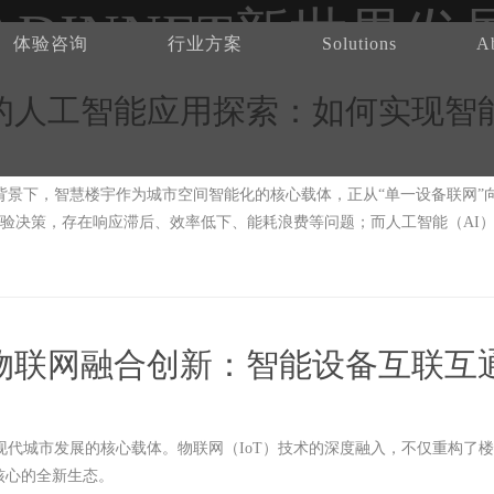
ADINNET新世界发
体验咨询
行业方案
Solutions
A
的人工智能应用探索：如何实现智
景下，智慧楼宇作为城市空间智能化的核心载体，正从“单一设备联网”向
经验决策，存在响应滞后、效率低下、能耗浪费等问题；而人工智能（AI
决策，重构楼宇的运营逻辑与服务模式。本文将从空间管理、能源优化、
楼宇实现“管理提效、服务增值、绿色低碳”的三重目标。
物联网融合创新：智能设备互联互
代城市发展的核心载体。物联网（IoT）技术的深度融入，不仅重构了
核心的全新生态。