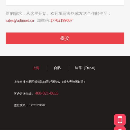
新的需求，从这里开始。欢迎填写表格或发送合作邮件至：
sales@adinnet.cn
加微信:
17702199087
提交
上海
合肥
迪拜（Dubai）
上海市浦东新区盛荣路88弄6号楼502（盛大天地源创谷）
400-021-8655
客户咨询热线：
微信联系：
17702199087
400-0