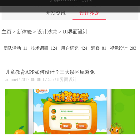
关注ADINNET新世界发展动态
开发资讯
设计沙龙
主页
>
新体验
>
设计沙龙
>
UI界面设计
团队活动
11
技术调研
124
用户研究
424
洞察
81
视觉设计
203
儿童教育APP如何设计？三大误区应避免
adinnet
/
2017-08-08 17:55
/
UI界面设计